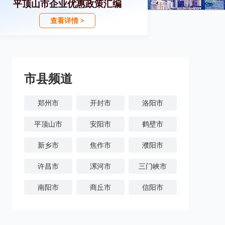
平顶山市企业优惠政策汇编
查看详情 >
市县频道
郑州市
开封市
洛阳市
平顶山市
安阳市
鹤壁市
新乡市
焦作市
濮阳市
许昌市
漯河市
三门峡市
南阳市
商丘市
信阳市
周口市
驻马店市
济源市